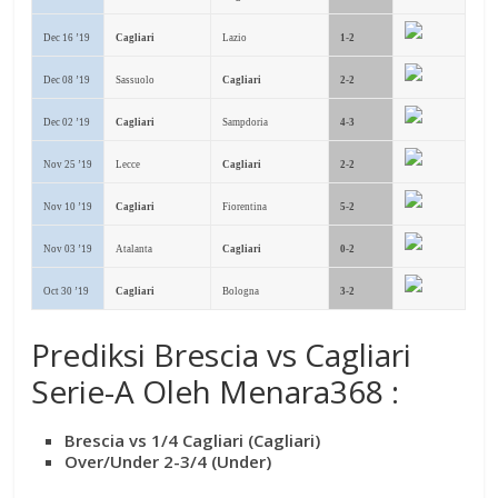
Dec 16 ’19
Cagliari
Lazio
1-2
Dec 08 ’19
Sassuolo
Cagliari
2-2
Dec 02 ’19
Cagliari
Sampdoria
4-3
Nov 25 ’19
Lecce
Cagliari
2-2
Nov 10 ’19
Cagliari
Fiorentina
5-2
Nov 03 ’19
Atalanta
Cagliari
0-2
Oct 30 ’19
Cagliari
Bologna
3-2
Prediksi Brescia vs Cagliari
Serie-A Oleh Menara368 :
Brescia vs 1/4 Cagliari (Cagliari)
Over/Under 2-3/4 (Under)