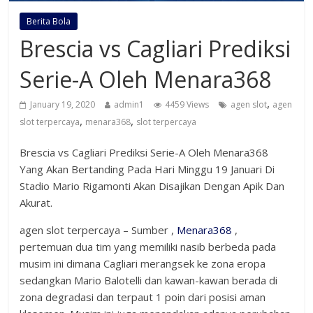
Berita Bola
Brescia vs Cagliari Prediksi
Serie-A Oleh Menara368
,
January 19, 2020
admin1
4459 Views
agen slot
agen
,
,
slot terpercaya
menara368
slot terpercaya
Brescia vs Cagliari Prediksi Serie-A Oleh Menara368
Yang Akan Bertanding Pada Hari Minggu 19 Januari Di
Stadio Mario Rigamonti Akan Disajikan Dengan Apik Dan
Akurat.
agen slot terpercaya – Sumber ,
Menara368
,
pertemuan dua tim yang memiliki nasib berbeda pada
musim ini dimana Cagliari merangsek ke zona eropa
sedangkan Mario Balotelli dan kawan-kawan berada di
zona degradasi dan terpaut 1 poin dari posisi aman