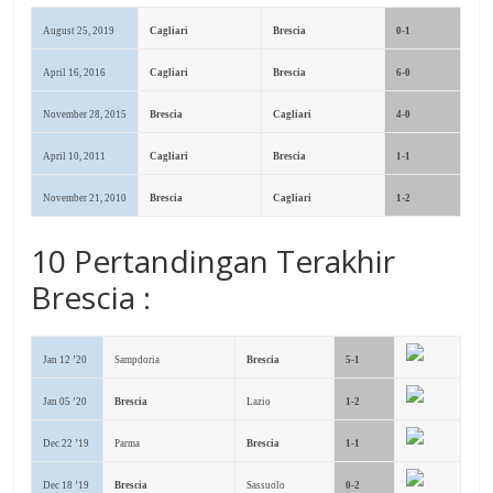
August 25, 2019
Cagliari
Brescia
0-1
April 16, 2016
Cagliari
Brescia
6-0
November 28, 2015
Brescia
Cagliari
4-0
April 10, 2011
Cagliari
Brescia
1-1
November 21, 2010
Brescia
Cagliari
1-2
10 Pertandingan Terakhir
Brescia :
Jan 12 ’20
Sampdoria
Brescia
5-1
Jan 05 ’20
Brescia
Lazio
1-2
Dec 22 ’19
Parma
Brescia
1-1
Dec 18 ’19
Brescia
Sassuolo
0-2