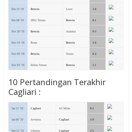
Dec 14 ’19
Brescia
Lecce
3-0
Dec 08 ’19
SPAL Ferrara
Brescia
0-1
Nov 30 ’19
Brescia
Atalanta
0-3
Nov 24 ’19
Roma
Brescia
3-0
Nov 09 ’19
Brescia
Torino
0-4
Nov 03 ’19
Hellas Verona
Brescia
2-1
10 Pertandingan Terakhir
Cagliari :
Jan 11 ’20
Cagliari
AC Milan
0-2
Jan 06 ’20
Juventus
Cagliari
4-0
Dec 21 ’19
Udinese
Cagliari
2-1