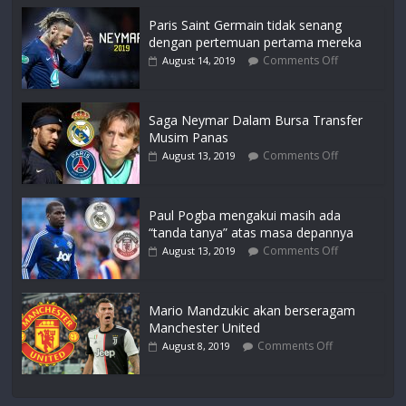
Paris Saint Germain tidak senang
dengan pertemuan pertama mereka
Comments Off
August 14, 2019
Saga Neymar Dalam Bursa Transfer
Musim Panas
Comments Off
August 13, 2019
Paul Pogba mengakui masih ada
“tanda tanya” atas masa depannya
Comments Off
August 13, 2019
Mario Mandzukic akan berseragam
Manchester United
Comments Off
August 8, 2019