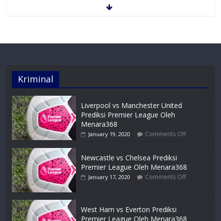
Juventus vs Parma Prediksi Serie-A Oleh
Menara368
Comments Off
January 19, 2020
Kriminal
Liverpool vs Manchester United
Prediksi Premier League Oleh
Menara368
Comments Off
January 19, 2020
Newcastle vs Chelsea Prediksi
Premier League Oleh Menara368
Comments Off
January 17, 2020
West Ham vs Everton Prediksi
Premier League Oleh Menara368