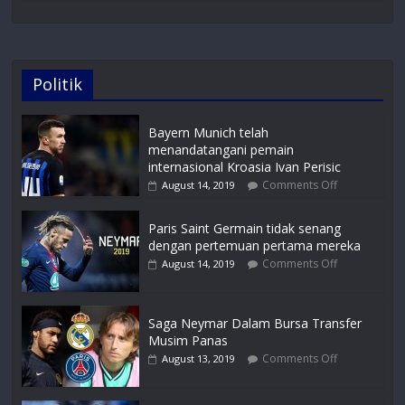
Politik
Bayern Munich telah
menandatangani pemain
internasional Kroasia Ivan Perisic
Comments Off
August 14, 2019
Paris Saint Germain tidak senang
dengan pertemuan pertama mereka
Comments Off
August 14, 2019
Saga Neymar Dalam Bursa Transfer
Musim Panas
Comments Off
August 13, 2019