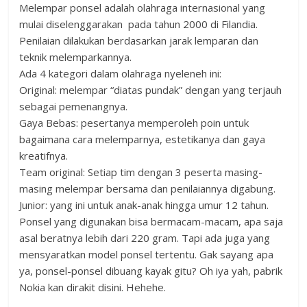
Melempar ponsel adalah olahraga internasional yang
mulai diselenggarakan pada tahun 2000 di Filandia.
Penilaian dilakukan berdasarkan jarak lemparan dan
teknik melemparkannya.
Ada 4 kategori dalam olahraga nyeleneh ini:
Original: melempar “diatas pundak” dengan yang terjauh
sebagai pemenangnya.
Gaya Bebas: pesertanya memperoleh poin untuk
bagaimana cara melemparnya, estetikanya dan gaya
kreatifnya.
Team original: Setiap tim dengan 3 peserta masing-
masing melempar bersama dan penilaiannya digabung.
Junior: yang ini untuk anak-anak hingga umur 12 tahun.
Ponsel yang digunakan bisa bermacam-macam, apa saja
asal beratnya lebih dari 220 gram. Tapi ada juga yang
mensyaratkan model ponsel tertentu. Gak sayang apa
ya, ponsel-ponsel dibuang kayak gitu? Oh iya yah, pabrik
Nokia kan dirakit disini. Hehehe.