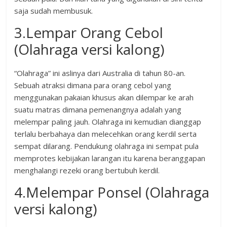
saja sudah membusuk.
3.Lempar Orang Cebol
(Olahraga versi kalong)
“Olahraga” ini aslinya dari Australia di tahun 80-an.
Sebuah atraksi dimana para orang cebol yang
menggunakan pakaian khusus akan dilempar ke arah
suatu matras dimana pemenangnya adalah yang
melempar paling jauh. Olahraga ini kemudian dianggap
terlalu berbahaya dan melecehkan orang kerdil serta
sempat dilarang. Pendukung olahraga ini sempat pula
memprotes kebijakan larangan itu karena beranggapan
menghalangi rezeki orang bertubuh kerdil.
4.Melempar Ponsel (Olahraga
versi kalong)