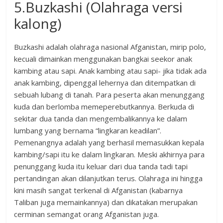
5.Buzkashi (Olahraga versi
kalong)
Buzkashi adalah olahraga nasional Afganistan, mirip polo,
kecuali dimainkan menggunakan bangkai seekor anak
kambing atau sapi. Anak kambing atau sapi- jika tidak ada
anak kambing, dipenggal lehernya dan ditempatkan di
sebuah lubang di tanah. Para peserta akan menunggang
kuda dan berlomba memeperebutkannya. Berkuda di
sekitar dua tanda dan mengembalikannya ke dalam
lumbang yang bernama “lingkaran keadilan”.
Pemenangnya adalah yang berhasil memasukkan kepala
kambing/sapi itu ke dalam lingkaran. Meski akhirnya para
penunggang kuda itu keluar dari dua tanda tadi tapi
pertandingan akan dilanjutkan terus. Olahraga ini hingga
kini masih sangat terkenal di Afganistan (kabarnya
Taliban juga memainkannya) dan dikatakan merupakan
cerminan semangat orang Afganistan juga.