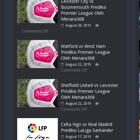
Leicester City vs
Bournemouth Prediksi
Premier League Oleh
Menara368
August 28, 2019
Comments Off
Watford vs West Ham
Prediksi Premier League
Oleh Menara368
August 22, 2019
Comments Off
Sheffield United vs Leicester
Prediksi Premier League
Oleh Menara368
August 22, 2019
Comments Off
Celta Vigo vs Real Madrid
Prediksi LaLiga Santander
August 17, 2019