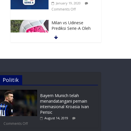
January 19, 2020
Comments Off
Milan vs Udinese
Prediksi Serie-A Oleh
Menara368
January 19, 2020
Comments Off
Juventus vs Parma
Prediksi Serie-A Oleh
Menara368
January 19, 2020
Politik
Comments Off
Bayern Munich telah
menandatangani pemain
internasional Kroasia Ivan
Perisic
August 14, 2019
Comments Off