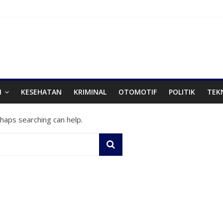
N
KESEHATAN
KRIMINAL
OTOMOTIF
POLITIK
TEK
rhaps searching can help.