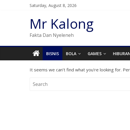
Saturday, August 8, 2026
Mr Kalong
Fakta Dan Nyeleneh
BISNIS
BOLA
GAMES
HIBURA
It seems we can’t find what you’re looking for. Pe