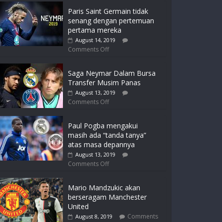
Paris Saint Germain tidak
senang dengan pertemuan
pertama mereka
August 14, 2019
Comments Off
Saga Neymar Dalam Bursa
Transfer Musim Panas
August 13, 2019
Comments Off
Paul Pogba mengakui
masih ada “tanda tanya”
atas masa depannya
August 13, 2019
Comments Off
Mario Mandzukic akan
berseragam Manchester
United
Comments
August 8, 2019