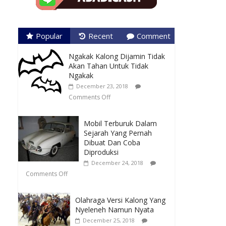
Popular
Recent
Comment
Ngakak Kalong Dijamin Tidak
Akan Tahan Untuk Tidak
Ngakak
December 23, 2018
Comments Off
Mobil Terburuk Dalam
Sejarah Yang Pernah
Dibuat Dan Coba
Diproduksi
December 24, 2018
Comments Off
Olahraga Versi Kalong Yang
Nyeleneh Namun Nyata
December 25, 2018