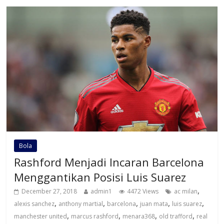
Bola
Rashford Menjadi Incaran Barcelona
Menggantikan Posisi Luis Suarez
,
December 27, 2018
admin1
4472 Views
ac milan
,
,
,
,
,
alexis sanchez
anthony martial
barcelona
juan mata
luis suarez
,
,
,
,
manchester united
marcus rashford
menara368
old trafford
real