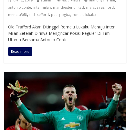
July 12, 2019
admin1
4877 Views
anthony martial
,
,
,
,
antonio conte
inter milan
manchester united
marcus rashford
,
,
,
menara368
old trafford
paul pogba
romelu lukaku
Old Trafford Akan Ditinggal Romelu Lukaku Menuju Inter
Milan Setelah Dirinya Mengincar Posisi Reguler Di Tim
Utama Bersama Antonio Conte.
Read more