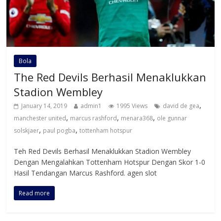
Bola
The Red Devils Berhasil Menaklukkan
Stadion Wembley
,
January 14, 2019
admin1
1995 Views
david de gea
,
,
,
manchester united
marcus rashford
menara368
ole gunnar
,
,
solskjaer
paul pogba
tottenham hotspur
Teh Red Devils Berhasil Menaklukkan Stadion Wembley
Dengan Mengalahkan Tottenham Hotspur Dengan Skor 1-0
Hasil Tendangan Marcus Rashford. agen slot
Read more