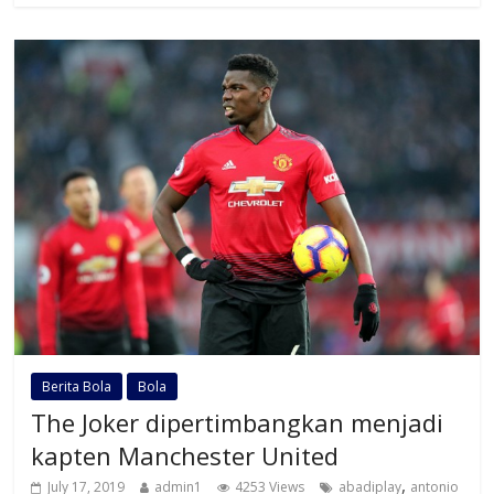
Berita Bola
Bola
The Joker dipertimbangkan menjadi
kapten Manchester United
,
July 17, 2019
admin1
4253 Views
abadiplay
antonio