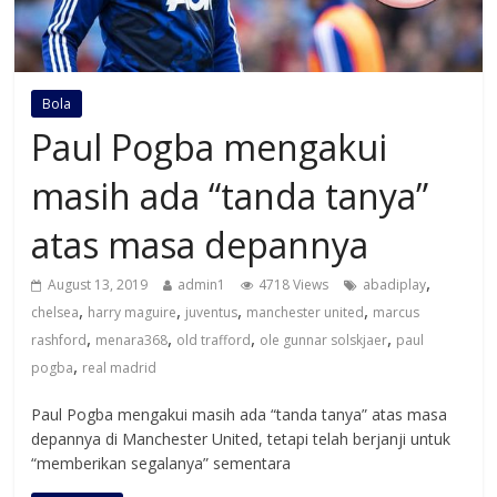
Bola
Paul Pogba mengakui
masih ada “tanda tanya”
atas masa depannya
,
August 13, 2019
admin1
4718 Views
abadiplay
,
,
,
,
chelsea
harry maguire
juventus
manchester united
marcus
,
,
,
,
rashford
menara368
old trafford
ole gunnar solskjaer
paul
,
pogba
real madrid
Paul Pogba mengakui masih ada “tanda tanya” atas masa
depannya di Manchester United, tetapi telah berjanji untuk
“memberikan segalanya” sementara