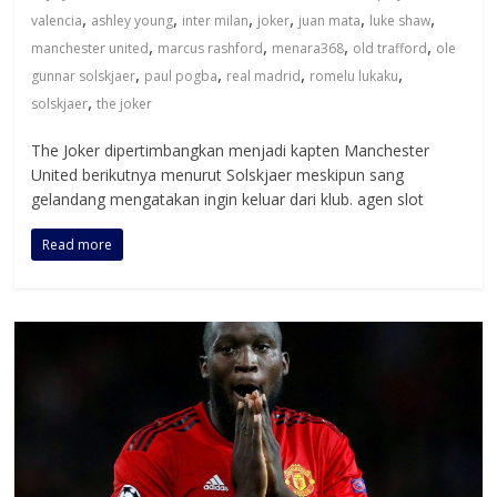
,
,
,
,
,
,
valencia
ashley young
inter milan
joker
juan mata
luke shaw
,
,
,
,
manchester united
marcus rashford
menara368
old trafford
ole
,
,
,
,
gunnar solskjaer
paul pogba
real madrid
romelu lukaku
,
solskjaer
the joker
The Joker dipertimbangkan menjadi kapten Manchester
United berikutnya menurut Solskjaer meskipun sang
gelandang mengatakan ingin keluar dari klub. agen slot
Read more