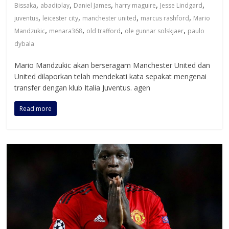
,
,
,
,
,
Bissaka
abadiplay
Daniel James
harry maguire
Jesse Lindgard
,
,
,
,
juventus
leicester city
manchester united
marcus rashford
Mario
,
,
,
,
Mandzukic
menara368
old trafford
ole gunnar solskjaer
paulo
dybala
Mario Mandzukic akan berseragam Manchester United dan
United dilaporkan telah mendekati kata sepakat mengenai
transfer dengan klub Italia Juventus. agen
Read more