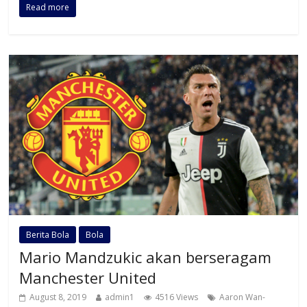
Read more
Berita Bola
Bola
Mario Mandzukic akan berseragam
Manchester United
August 8, 2019
admin1
4516 Views
Aaron Wan-