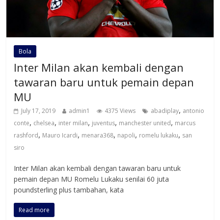
Bola
Inter Milan akan kembali dengan
tawaran baru untuk pemain depan
MU
,
July 17, 2019
admin1
4375 Views
abadiplay
antonio
,
,
,
,
,
conte
chelsea
inter milan
juventus
manchester united
marcus
,
,
,
,
,
rashford
Mauro Icardi
menara368
napoli
romelu lukaku
san
siro
Inter Milan akan kembali dengan tawaran baru untuk
pemain depan MU Romelu Lukaku senilai 60 juta
poundsterling plus tambahan, kata
Read more