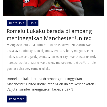
Berita Bola
Bola
Romelu Lukaku berada di ambang
meninggalkan Manchester United
August 8, 2019
admin1
4445 Views
Aaron Wan-
,
,
,
,
,
Bissaka
abadiplay
Daniel James
everton
harry maguire
inter
,
,
,
,
,
milan
Jesse Lindgard
juventus
leicester city
manchester united
,
,
,
,
marcus rashford
Mario Mandzukic
menara368
old trafford
ole
,
gunnar solskjaer
romelu lukaku
Romelu Lukaku berada di ambang meninggalkan
Manchester United untuk Inter Milan dalam kesepakatan £
72 juta, sumber mengatakan kepada ESPN
Read more