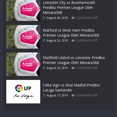
Leicester City vs Bournemouth
Prediksi Premier League Oleh
Menara368
Comments Off
August 28, 2019
Watford vs West Ham Prediksi
Premier League Oleh Menara368
Comments Off
August 22, 2019
Sheffield United vs Leicester Prediksi
Premier League Oleh Menara368
Comments Off
August 22, 2019
Celta Vigo vs Real Madrid Prediksi
LaLiga Santander
Comments Off
August 17, 2019