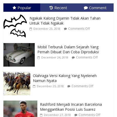
Popular
Recent
Comment
Ngakak Kalong Dijamin Tidak Akan Tahan
Untuk Tidak Ngakak
Comments Off
December 23, 2018
Mobil Terburuk Dalam Sejarah Yang
Pernah Dibuat Dan Coba Diproduksi
Comments Off
December 24, 2018
Olahraga Versi Kalong Yang Nyeleneh
Namun Nyata
Comments Off
December 25, 2018
Rashford Menjadi Incaran Barcelona
Menggantikan Posisi Luis Suarez
Comments Off
December 27, 2018