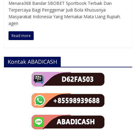
Menara368 Bandar SBOBET Sportbook Terbaik Dan
Terpercaya Bagi Penggemar Judi Bola Khususnya
Masyarakat Indonesia Yang Memakai Mata Uang Rupiah.
agen
Read more
Kontak ABADICASH