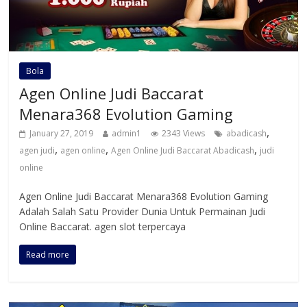
Bola
Agen Online Judi Baccarat
Menara368 Evolution Gaming
,
January 27, 2019
admin1
2343 Views
abadicash
,
,
,
agen judi
agen online
Agen Online Judi Baccarat Abadicash
judi
online
Agen Online Judi Baccarat Menara368 Evolution Gaming
Adalah Salah Satu Provider Dunia Untuk Permainan Judi
Online Baccarat. agen slot terpercaya
Read more