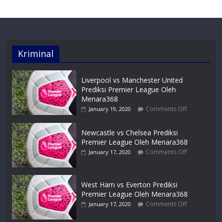
Juventus vs Parma Prediksi Serie-A Oleh
Menara368
Comments Off
January 19, 2020
Kriminal
Liverpool vs Manchester United
Prediksi Premier League Oleh
Menara368
Comments Off
January 19, 2020
Newcastle vs Chelsea Prediksi
Premier League Oleh Menara368
Comments Off
January 17, 2020
West Ham vs Everton Prediksi
Premier League Oleh Menara368
Comments Off
January 17, 2020