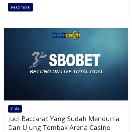
Read more
Bola
Judi Baccarat Yang Sudah Mendunia
Dan Ujung Tombak Arena Casino