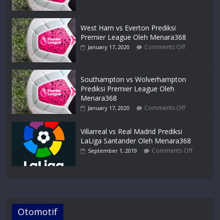
West Ham vs Everton Prediksi
Premier League Oleh Menara368
Comments Off
January 17, 2020
Southampton vs Wolverhampton
Prediksi Premier League Oleh
Menara368
Comments Off
January 17, 2020
Villarreal vs Real Madrid Prediksi
LaLiga Santander Oleh Menara368
Comments Off
September 1, 2019
Otomotif