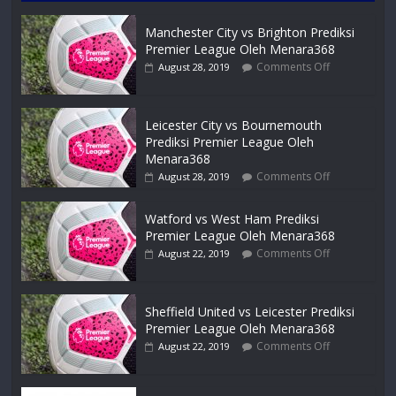
Manchester City vs Brighton Prediksi
Premier League Oleh Menara368
Comments Off
August 28, 2019
Leicester City vs Bournemouth
Prediksi Premier League Oleh
Menara368
Comments Off
August 28, 2019
Watford vs West Ham Prediksi
Premier League Oleh Menara368
Comments Off
August 22, 2019
Sheffield United vs Leicester Prediksi
Premier League Oleh Menara368
Comments Off
August 22, 2019