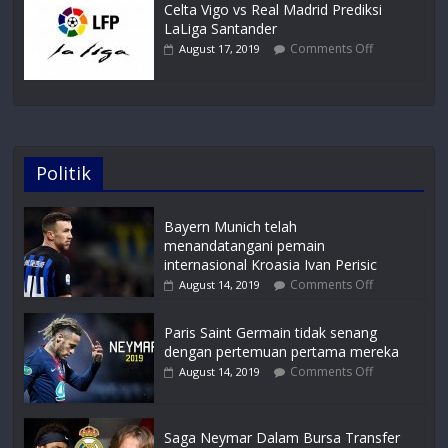
Celta Vigo vs Real Madrid Prediksi
LaLiga Santander
Comments Off
August 17, 2019
Politik
Bayern Munich telah
menandatangani pemain
internasional Kroasia Ivan Perisic
Comments Off
August 14, 2019
Paris Saint Germain tidak senang
dengan pertemuan pertama mereka
Comments Off
August 14, 2019
Saga Neymar Dalam Bursa Transfer