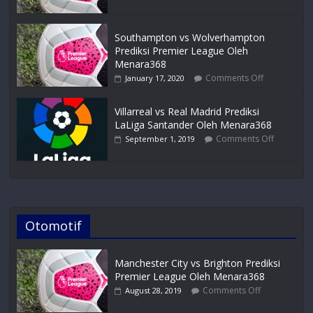
Southampton vs Wolverhampton
Prediksi Premier League Oleh
Menara368
Comments Off
January 17, 2020
Villarreal vs Real Madrid Prediksi
LaLiga Santander Oleh Menara368
Comments Off
September 1, 2019
Otomotif
Manchester City vs Brighton Prediksi
Premier League Oleh Menara368
Comments Off
August 28, 2019