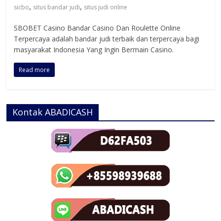
,
,
sicbo
situs bandar judi
situs judi online
SBOBET Casino Bandar Casino Dan Roulette Online
Terpercaya adalah bandar judi terbaik dan terpercaya bagi
masyarakat Indonesia Yang Ingin Bermain Casino.
Read more
Kontak ABADICASH