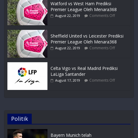
Watford vs West Ham Prediksi
Premier League Oleh Menara368
Comments Off
August 22, 2019
Sheffield United vs Leicester Prediksi
Premier League Oleh Menara368
Comments Off
August 22, 2019
Celta Vigo vs Real Madrid Prediksi
LaLiga Santander
Comments Off
August 17, 2019
Politik
Bayern Munich telah