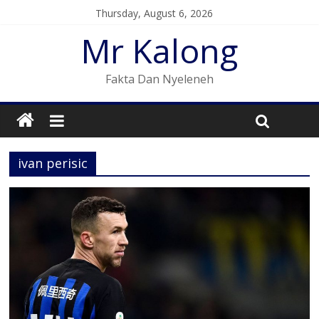
Thursday, August 6, 2026
Mr Kalong
Fakta Dan Nyeleneh
ivan perisic