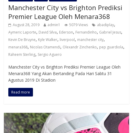
Manchester City vs Brighton Prediksi
Premier League Oleh Menara368
,
August 28, 2019
admin1
5079 Views
abadiplay
,
,
,
,
,
Aymeric Laporte
David Silva
Ederson
Fernandinho
Gabriel Jesus
,
,
,
,
Kevin De Bruyne
Kyle Walker
liverpool
manchester city
,
,
,
,
menara368
Nicolas Otamendi
Olexandr Zinchenko
pep guardiola
,
Raheem Sterling
Sergio Aguero
Manchester City vs Brighton Prediksi Premier League Oleh
Menara368 Yang Akan Bertanding Pada Hari Sabtu 31
Agustus 2019 Di Stadion
Read more