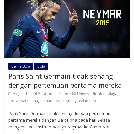
Berita Bola
Bola
Paris Saint Germain tidak senang
dengan pertemuan pertama mereka
,
August 14, 2019
admin1
4604 Views
abadiplay
,
,
,
,
barca
barcelona
menara368
neymar
real madrid
Paris Saint-Germain tidak senang dengan pertemuan
pertama mereka dengan Barcelona pada hari Selasa
mengenai potensi kembalinya Neymar ke Camp Nou,