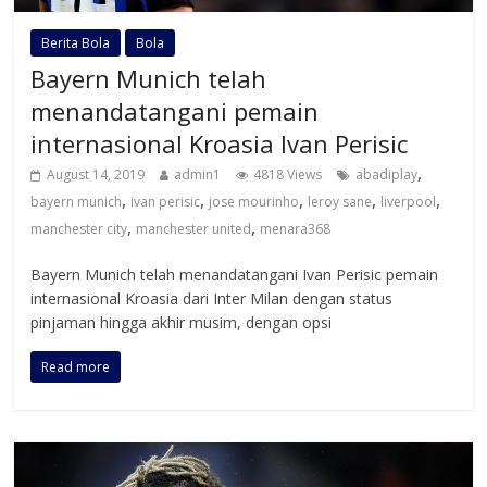
Berita Bola
Bola
Bayern Munich telah
menandatangani pemain
internasional Kroasia Ivan Perisic
,
August 14, 2019
admin1
4818 Views
abadiplay
,
,
,
,
,
bayern munich
ivan perisic
jose mourinho
leroy sane
liverpool
,
,
manchester city
manchester united
menara368
Bayern Munich telah menandatangani Ivan Perisic pemain
internasional Kroasia dari Inter Milan dengan status
pinjaman hingga akhir musim, dengan opsi
Read more