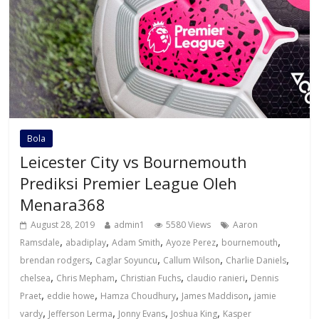
Bola
Leicester City vs Bournemouth
Prediksi Premier League Oleh
Menara368
August 28, 2019
admin1
5580 Views
Aaron
,
,
,
,
,
Ramsdale
abadiplay
Adam Smith
Ayoze Perez
bournemouth
,
,
,
,
brendan rodgers
Caglar Soyuncu
Callum Wilson
Charlie Daniels
,
,
,
,
chelsea
Chris Mepham
Christian Fuchs
claudio ranieri
Dennis
,
,
,
,
Praet
eddie howe
Hamza Choudhury
James Maddison
jamie
,
,
,
,
vardy
Jefferson Lerma
Jonny Evans
Joshua King
Kasper