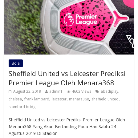
Bola
Sheffield United vs Leicester Prediksi
Premier League Oleh Menara368
,
August 22, 2019
admin1
4603 Views
abadiplay
,
,
,
,
,
chelsea
frank lampard
leicester
menara368
sheffield united
stamford bridge
Sheffield United vs Leicester Prediksi Premier League Oleh
Menara368 Yang Akan Bertanding Pada Hari Sabtu 24
Agustus 2019 Di Stadion