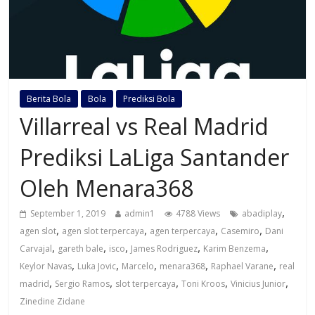
Berita Bola
Bola
Prediksi Bola
Villarreal vs Real Madrid
Prediksi LaLiga Santander
Oleh Menara368
,
September 1, 2019
admin1
4788 Views
abadiplay
,
,
,
,
agen slot
agen slot terpercaya
agen terpercaya
Casemiro
Dani
,
,
,
,
,
Carvajal
gareth bale
isco
James Rodriguez
Karim Benzema
,
,
,
,
,
Keylor Navas
Luka Jovic
Marcelo
menara368
Raphael Varane
real
,
,
,
,
,
madrid
Sergio Ramos
slot terpercaya
Toni Kroos
Vinicius Junior
Zinedine Zidane