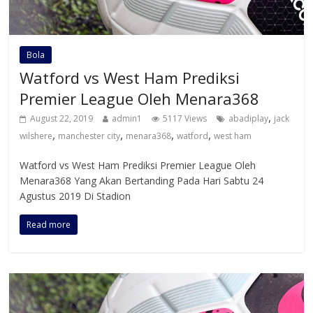
Bola
Watford vs West Ham Prediksi
Premier League Oleh Menara368
,
August 22, 2019
admin1
5117 Views
abadiplay
jack
,
,
,
,
wilshere
manchester city
menara368
watford
west ham
Watford vs West Ham Prediksi Premier League Oleh
Menara368 Yang Akan Bertanding Pada Hari Sabtu 24
Agustus 2019 Di Stadion
Read more