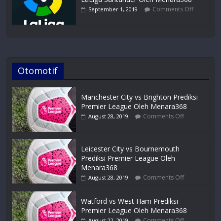
Comments Off
September 1, 2019
Otomotif
Manchester City vs Brighton Prediksi
Premier League Oleh Menara368
Comments Off
August 28, 2019
Leicester City vs Bournemouth
Prediksi Premier League Oleh
Menara368
Comments Off
August 28, 2019
Watford vs West Ham Prediksi
Premier League Oleh Menara368
Comments Off
August 22, 2019