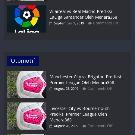
Villarreal vs Real Madrid Prediksi
LaLiga Santander Oleh Menara368
Comments Off
September 1, 2019
Otomotif
Manchester City vs Brighton Prediksi
Premier League Oleh Menara368
Comments Off
August 28, 2019
Leicester City vs Bournemouth
Prediksi Premier League Oleh
Menara368
Comments Off
August 28, 2019