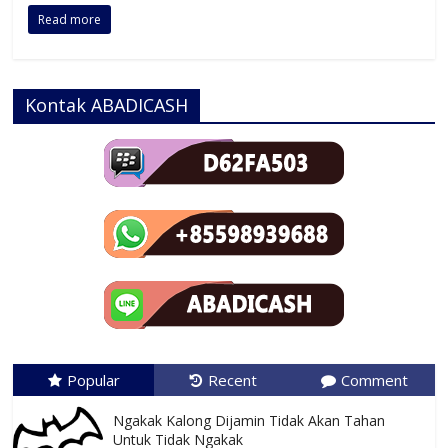
Read more
Kontak ABADICASH
Popular
Recent
Comment
Ngakak Kalong Dijamin Tidak Akan Tahan
Untuk Tidak Ngakak