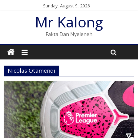
Sunday, August 9, 2026
Mr Kalong
Fakta Dan Nyeleneh
Nicolas Otamendi