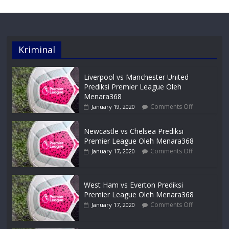
Juventus vs Parma Prediksi Serie-A Oleh
Menara368
Comments Off
January 19, 2020
Kriminal
Liverpool vs Manchester United
Prediksi Premier League Oleh
Menara368
Comments Off
January 19, 2020
Newcastle vs Chelsea Prediksi
Premier League Oleh Menara368
Comments Off
January 17, 2020
West Ham vs Everton Prediksi
Premier League Oleh Menara368
Comments Off
January 17, 2020