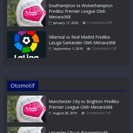
Southampton vs Wolverhampton
Prediksi Premier League Oleh
Menara368
Comments Off
January 17, 2020
Villarreal vs Real Madrid Prediksi
LaLiga Santander Oleh Menara368
Comments Off
September 1, 2019
Otomotif
Manchester City vs Brighton Prediksi
Premier League Oleh Menara368
Comments Off
August 28, 2019
Leicester City vs Bournemouth