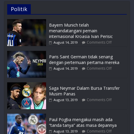
Politik
Bayern Munich telah
menandatangani pemain
internasional Kroasia Ivan Perisic
Comments Off
August 14, 2019
Paris Saint Germain tidak senang
dengan pertemuan pertama mereka
Comments Off
August 14, 2019
Saga Neymar Dalam Bursa Transfer
Musim Panas
Comments Off
August 13, 2019
Paul Pogba mengakui masih ada
“tanda tanya” atas masa depannya
Comments Off
August 13, 2019