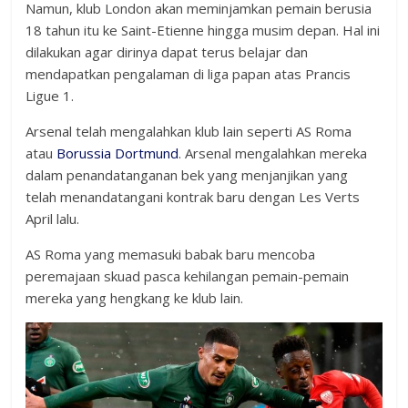
Namun, klub London akan meminjamkan pemain berusia
18 tahun itu ke Saint-Etienne hingga musim depan. Hal ini
dilakukan agar dirinya dapat terus belajar dan
mendapatkan pengalaman di liga papan atas Prancis
Ligue 1.
Arsenal telah mengalahkan klub lain seperti AS Roma
atau
Borussia Dortmund
. Arsenal mengalahkan mereka
dalam penandatanganan bek yang menjanjikan yang
telah menandatangani kontrak baru dengan Les Verts
April lalu.
AS Roma yang memasuki babak baru mencoba
peremajaan skuad pasca kehilangan pemain-pemain
mereka yang hengkang ke klub lain.