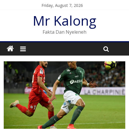
Friday, August 7, 2026
Mr Kalong
Fakta Dan Nyeleneh