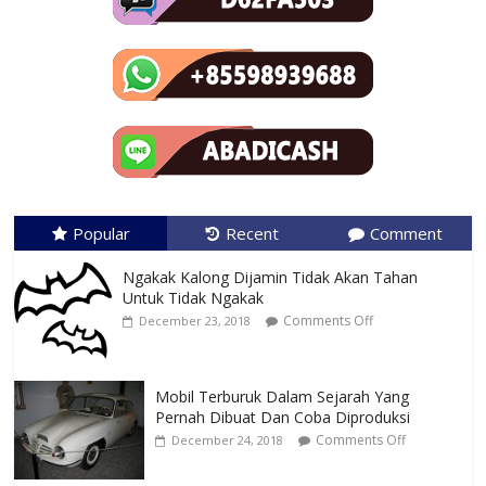
Popular
Recent
Comment
Ngakak Kalong Dijamin Tidak Akan Tahan
Untuk Tidak Ngakak
Comments Off
December 23, 2018
Mobil Terburuk Dalam Sejarah Yang
Pernah Dibuat Dan Coba Diproduksi
Comments Off
December 24, 2018