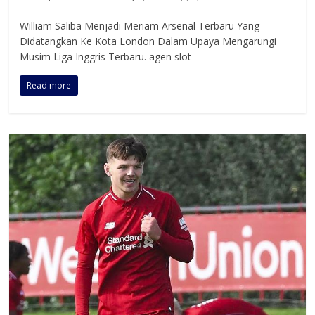
William Saliba Menjadi Meriam Arsenal Terbaru Yang
Didatangkan Ke Kota London Dalam Upaya Mengarungi
Musim Liga Inggris Terbaru. agen slot
Read more