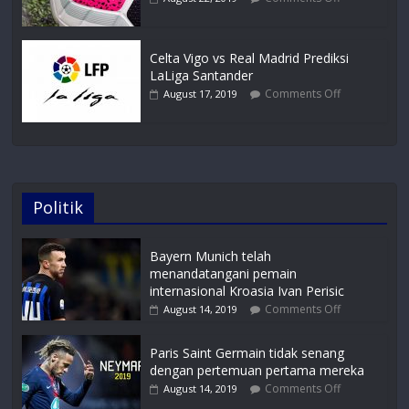
Celta Vigo vs Real Madrid Prediksi
LaLiga Santander
Comments Off
August 17, 2019
Politik
Bayern Munich telah
menandatangani pemain
internasional Kroasia Ivan Perisic
Comments Off
August 14, 2019
Paris Saint Germain tidak senang
dengan pertemuan pertama mereka
Comments Off
August 14, 2019