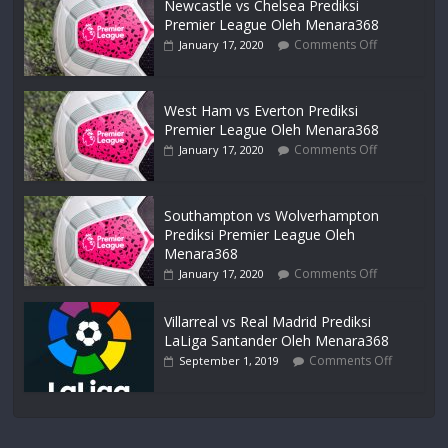
Newcastle vs Chelsea Prediksi
Premier League Oleh Menara368
Comments Off
January 17, 2020
West Ham vs Everton Prediksi
Premier League Oleh Menara368
Comments Off
January 17, 2020
Southampton vs Wolverhampton
Prediksi Premier League Oleh
Menara368
Comments Off
January 17, 2020
Villarreal vs Real Madrid Prediksi
LaLiga Santander Oleh Menara368
Comments Off
September 1, 2019