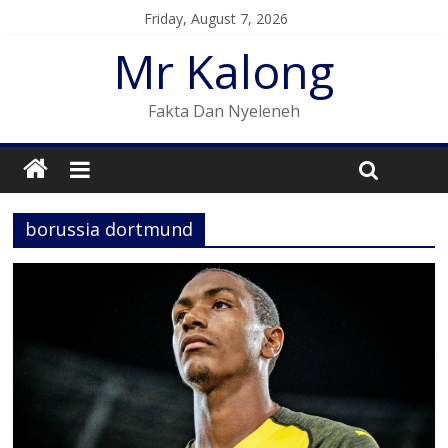
Friday, August 7, 2026
Mr Kalong
Fakta Dan Nyeleneh
borussia dortmund