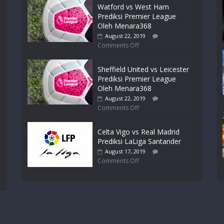
Watford vs West Ham
Prediksi Premier League
Oleh Menara368
August 22, 2019
Comments Off
Sheffield United vs Leicester
Prediksi Premier League
Oleh Menara368
August 22, 2019
Comments Off
Celta Vigo vs Real Madrid
Prediksi LaLiga Santander
August 17, 2019
Comments Off