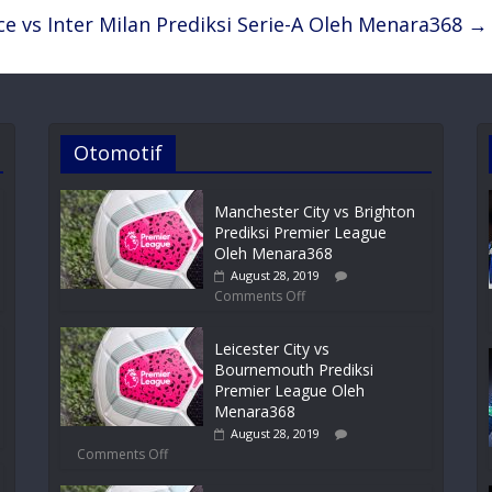
ce vs Inter Milan Prediksi Serie-A Oleh Menara368
→
Otomotif
Manchester City vs Brighton
Prediksi Premier League
Oleh Menara368
August 28, 2019
Comments Off
Leicester City vs
Bournemouth Prediksi
Premier League Oleh
Menara368
August 28, 2019
Comments Off