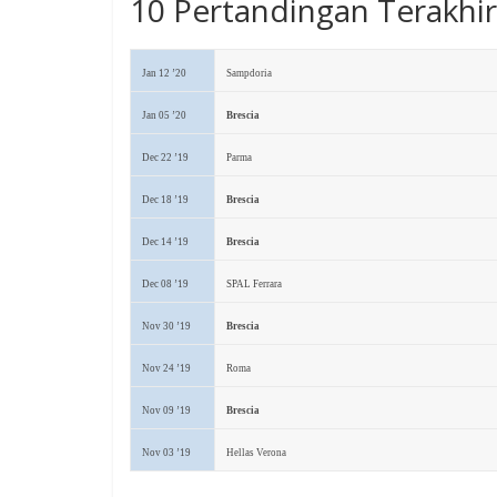
10 Pertandingan Terakhir 
Jan 12 ’20
Sampdoria
Jan 05 ’20
Brescia
Dec 22 ’19
Parma
Dec 18 ’19
Brescia
Dec 14 ’19
Brescia
Dec 08 ’19
SPAL Ferrara
Nov 30 ’19
Brescia
Nov 24 ’19
Roma
Nov 09 ’19
Brescia
Nov 03 ’19
Hellas Verona