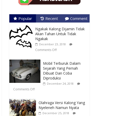
Popular
Recent
Comment
Ngakak Kalong Dijamin Tidak
Akan Tahan Untuk Tidak
Ngakak
December 23, 2018
Comments Off
Mobil Terburuk Dalam
Sejarah Yang Pernah
Dibuat Dan Coba
Diproduksi
December 24, 2018
Comments Off
Olahraga Versi Kalong Yang
Nyeleneh Namun Nyata
December 25, 2018