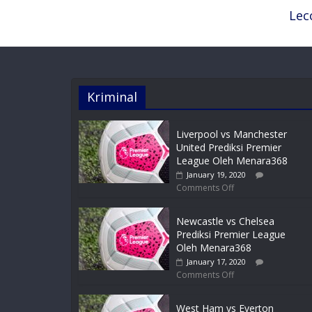
Lec
Kriminal
Liverpool vs Manchester
United Prediksi Premier
League Oleh Menara368
January 19, 2020
Comments Off
Newcastle vs Chelsea
Prediksi Premier League
Oleh Menara368
January 17, 2020
Comments Off
West Ham vs Everton