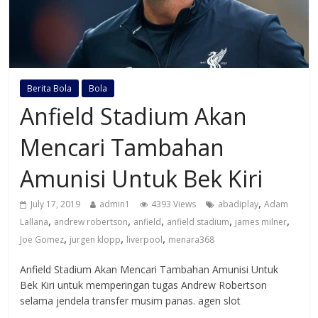
Berita Bola
Bola
Anfield Stadium Akan
Mencari Tambahan
Amunisi Untuk Bek Kiri
,
July 17, 2019
admin1
4393 Views
abadiplay
Adam
,
,
,
,
,
Lallana
andrew robertson
anfield
anfield stadium
james milner
,
,
,
Joe Gomez
jurgen klopp
liverpool
menara368
Anfield Stadium Akan Mencari Tambahan Amunisi Untuk
Bek Kiri untuk memperingan tugas Andrew Robertson
selama jendela transfer musim panas. agen slot