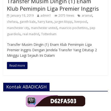
Transfer Musim Dingin (1) Enam
Klub Pemimpin Liga Premier Inggris
,
January 18, 2019
admin1
2075 Views
arsenal
,
,
,
,
,
chelsea
gareth bale
harry kane
jurgen klopp
liverpool
,
,
,
manchester city
manchester united
mauricio pochettino
pep
,
,
guardiola
real madrid
Tottenham
Transfer Musim Dingin (1) Enam Klub Pemimpin Liga
Premier Inggris Dengan Jendela Transfer Yang Ditutup 2
Minggu Lagi Sejauh Ini Dalam
Read more
Kontak ABADICASH