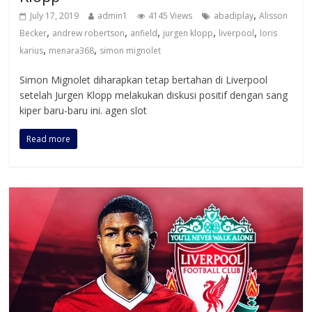
,
July 17, 2019
admin1
4145 Views
abadiplay
Alisson
,
,
,
,
,
Becker
andrew robertson
anfield
jurgen klopp
liverpool
loris
,
,
karius
menara368
simon mignolet
Simon Mignolet diharapkan tetap bertahan di Liverpool
setelah Jurgen Klopp melakukan diskusi positif dengan sang
kiper baru-baru ini. agen slot
Read more