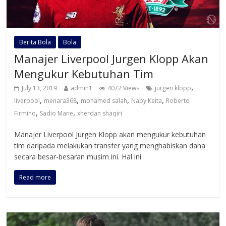
Berita Bola
Bola
Manajer Liverpool Jurgen Klopp Akan
Mengukur Kebutuhan Tim
,
July 13, 2019
admin1
4072 Views
jurgen klopp
,
,
,
,
liverpool
menara368
mohamed salah
Naby Keita
Roberto
,
,
Firmino
Sadio Mane
xherdan shaqiri
Manajer Liverpool Jurgen Klopp akan mengukur kebutuhan
tim daripada melakukan transfer yang menghabiskan dana
secara besar-besaran musim ini. Hal ini
Read more