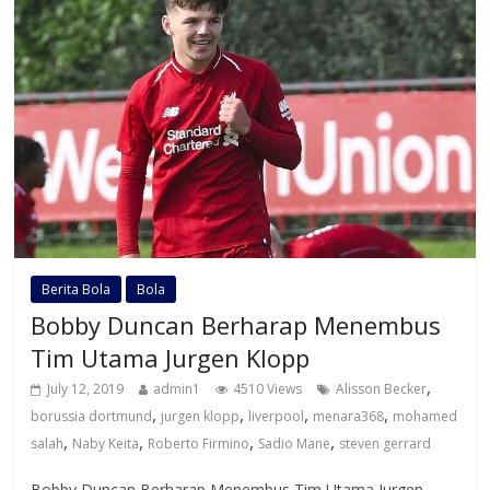
Berita Bola
Bola
Bobby Duncan Berharap Menembus
Tim Utama Jurgen Klopp
,
July 12, 2019
admin1
4510 Views
Alisson Becker
,
,
,
,
borussia dortmund
jurgen klopp
liverpool
menara368
mohamed
,
,
,
,
salah
Naby Keita
Roberto Firmino
Sadio Mane
steven gerrard
Bobby Duncan Berharap Menembus Tim Utama Jurgen