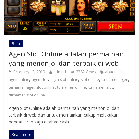
Bola
Agen Slot Online adalah permainan
yang menonjol dan terbaik di web
,
February 13, 2019
admin1
2282 Views
abadicash
,
,
,
,
,
agen online
agen slot
agen slot online
slot online
turnamen agen
,
,
,
turnamen agen slot online
turnamen online
turnamen slot
turnamen slot online
Agen Slot Online adalah permainan yang menonjol dan
terbaik di web dan untuk memainkan cukup melakukan
pendaftaran saja di abadicash.
Read more