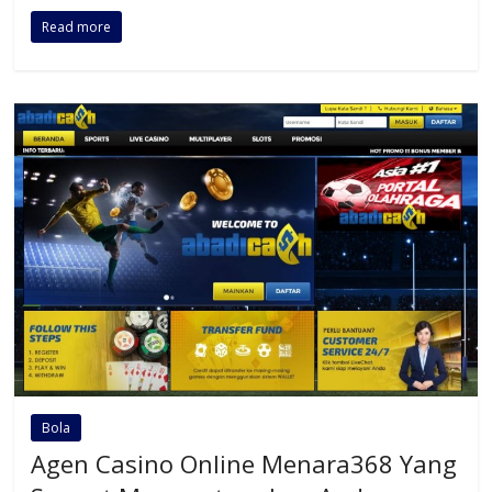
Read more
Bola
Agen Casino Online Menara368 Yang