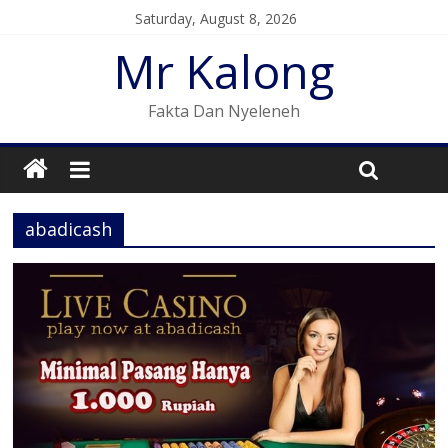
Saturday, August 8, 2026
Mr Kalong
Fakta Dan Nyeleneh
abadicash