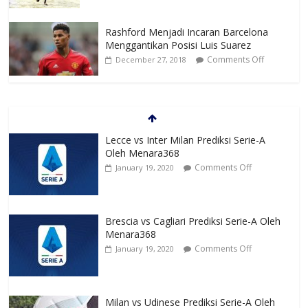
Rashford Menjadi Incaran Barcelona
Menggantikan Posisi Luis Suarez
Comments Off
December 27, 2018
Lecce vs Inter Milan Prediksi Serie-A
Oleh Menara368
Comments Off
January 19, 2020
Brescia vs Cagliari Prediksi Serie-A Oleh
Menara368
Comments Off
January 19, 2020
Milan vs Udinese Prediksi Serie-A Oleh