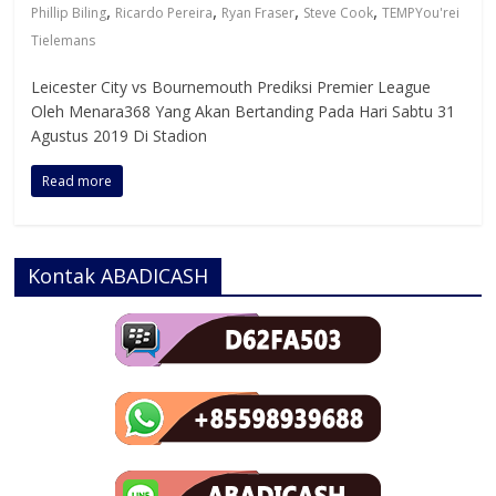
,
,
,
,
Phillip Biling
Ricardo Pereira
Ryan Fraser
Steve Cook
TEMPYou'rei
Tielemans
Leicester City vs Bournemouth Prediksi Premier League
Oleh Menara368 Yang Akan Bertanding Pada Hari Sabtu 31
Agustus 2019 Di Stadion
Read more
Kontak ABADICASH