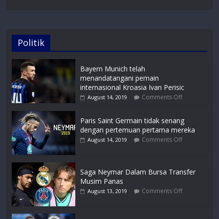
Politik
Bayern Munich telah
menandatangani pemain
internasional Kroasia Ivan Perisic
Comments Off
August 14, 2019
Paris Saint Germain tidak senang
dengan pertemuan pertama mereka
Comments Off
August 14, 2019
Saga Neymar Dalam Bursa Transfer
Musim Panas
Comments Off
August 13, 2019