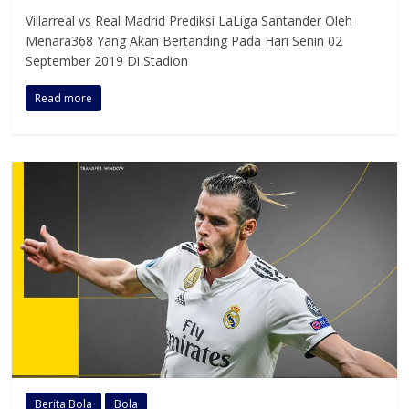
Villarreal vs Real Madrid Prediksi LaLiga Santander Oleh
Menara368 Yang Akan Bertanding Pada Hari Senin 02
September 2019 Di Stadion
Read more
Berita Bola
Bola