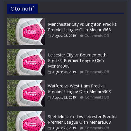
Otomotif
Manchester City vs Brighton Prediksi
Premier League Oleh Menara368
Comments Off
August 28, 2019
Leicester City vs Bournemouth
Prediksi Premier League Oleh
Menara368
Comments Off
August 28, 2019
Watford vs West Ham Prediksi
Premier League Oleh Menara368
Comments Off
August 22, 2019
Sheffield United vs Leicester Prediksi
Premier League Oleh Menara368
Comments Off
August 22, 2019